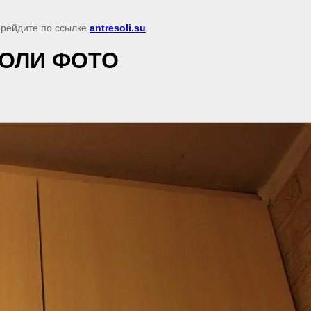
перейдите по ссылке
antresoli.su
СОЛИ ФОТО