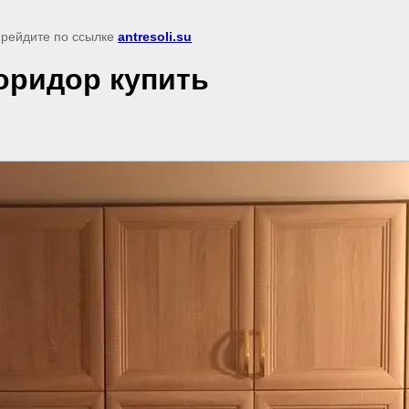
перейдите по ссылке
antresoli.su
ридор купить