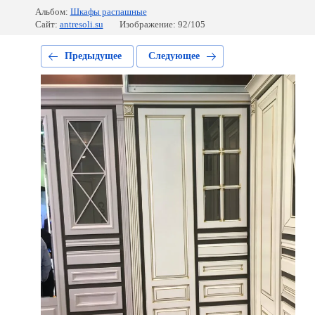
Альбом:
Шкафы распашные
Сайт:
antresoli.su
Изображение: 92/105
Предыдущее
Следующее