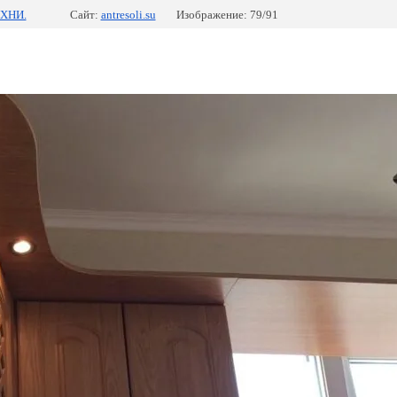
ХНИ.
Сайт:
antresoli.su
Изображение: 79/91